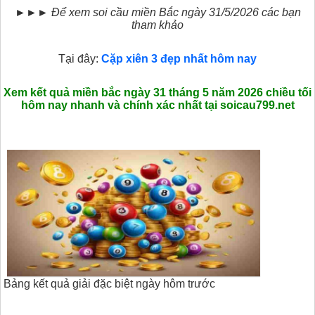
►►►
Để xem soi cầu miền Bắc ngày 31/5/2026 các bạn
tham khảo
Tại đây:
Cặp xiên 3 đẹp nhất hôm nay
Xem kết quả miền bắc ngày 31 tháng 5 năm 2026 chiều tối
hôm nay nhanh và chính x
ác nhất tại soicau799.net
Bảng kết quả giải đặc biệt ngày hôm trước