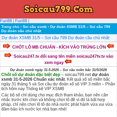
Fun88
|
Fun88
|
Trang chủ
›
Soi cầu xsmb
›
Dự đoán XSMB 31/5 – Soi cầu 799
Dự đoán cầu chủ nhật
Dự đoán XSMB 31/5 – Soi cầu 799 Dự đoán cầu chủ nhật
CHỐT LÔ MB CHUẨN - KÍCH VÀO TRÚNG LỚN
Soicau247.tv đổi sang tên miền soicau247tv.tv vào
xem ngay
Dự
đoán xsmb ngày 31-5-2026 – Soi cầu miền bắc 31/5/2026
Chốt số dự đoán đặc biệt đẹp
– soicau799.net
dự đoán
xsmb 31-5
-2026 Chuẩn xác nhất
. Kết quả xổ số miền bắc
ngày 31 tháng 5 và Soi cầu dự đoán xổ số VIP 3 miền – Phân
tích hôm nay Thống kê VIP XSMB
Các bộ số chỉ dùng cho mục đích tham khảo, bạn nên cân
nhắc trước khi chơi và không chơi lô đề vì đó là bất hợp
pháp, chỉ nên chơi lô tô do nhà nước phát hành vừa vui vừa
đảm bảo ích nước lợi nhà bạn nhé!