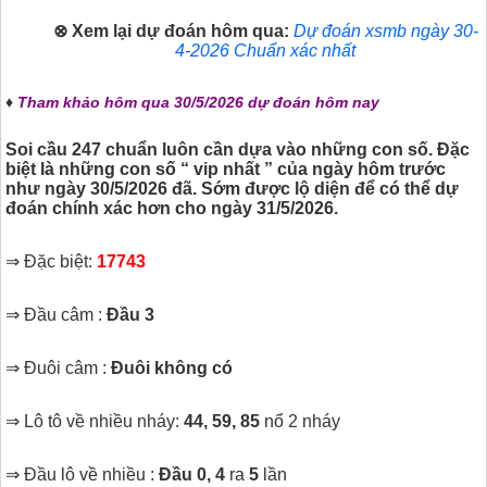
⊗ Xem lại dự đoán hôm qua:
Dự đoán xsmb ngày 30-
4
-2026 Chuẩn xác nhất
♦
Tham khảo hôm qua 30/5/2026 dự đoán hôm nay
Soi cầu 247 chuẩn luôn cần dựa vào những con số. Đặc
biệt là những con số “ vip nhất ” của ngày hôm trước
như ngày 30/5/2026 đã. Sớm được lộ diện để có thể dự
đoán chính xác hơn cho ngày 31/5/2026.
⇒ Đặc biệt:
17743
⇒ Đầu câm :
Đầu 3
⇒ Đuôi câm :
Đuôi không có
⇒ Lô tô về nhiều nháy:
44, 59, 85
nổ 2 nháy
⇒ Đầu lô về nhiều :
Đầu 0, 4
ra
5
lần