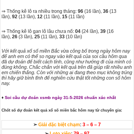
⇒ Thống kê lô ra nhiều trong tháng:
96
(16 lần),
36
(13
lần),
92
(13 lần),
12
(11 lần),
15
(11 lần)
⇒ Thống kê lô gan lô lâu chưa nổ:
04
(24 lần),
39
(16
lần),
26
(3 lần),
25
(11 lần),
33
(10 lần)
Với kết quả xổ số miền Bắc vừa công bố trong ngày hôm nay
để anh em có thể so ngay vào kết quả của soi cầu hôm qua
đã dự đoán để biết cách tính, cũng như hướng đi của mình có
đúng không. Chắc chắn với kết quả trên đã giúp rất nhiều anh
em
chiến thắng. Còn với những ai đang theo mục không trúng
thì hãy giữ bình tĩnh để nghiên cứu thật tốt những con số hôm
nay.
♦
Soi cầu dự đoán xsmb ngày 31-5-2026 chuẩn xác nhất
Chốt số dự đoán kết quả xổ số miền bắc hôm nay từ chuyên gia:
➣
Giải đặc biệt chạm
:
3 – 6 – 7
➣
Loto xiên
:
79 – 97