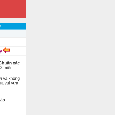
7
ay
 Chuẩn xác
 3 miền –
ơi và không
ừa vui vừa
hảo