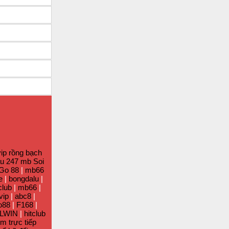
ip
rồng bạch
ầu 247 mb
Soi
Go 88
|
mb66
e
|
bongdalu
|
club
|
mb66
|
vip
|
abc8
|
o88
|
F168
|
LWIN
|
hitclub
m trực tiếp