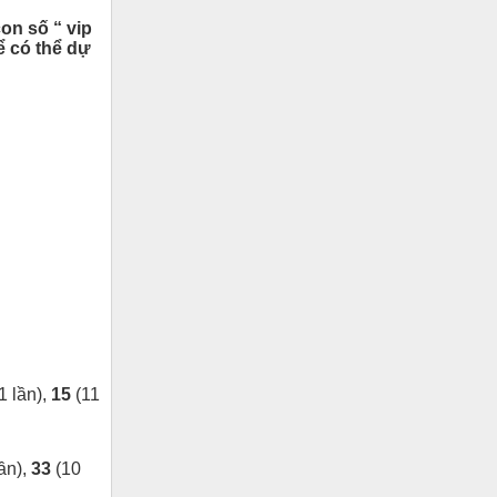
on số “ vip
ể có thể dự
1 lần),
15
(11
lần),
33
(10