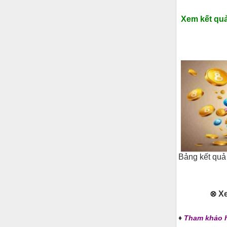
Xem kết quả
Bảng kết quả 
⊗ Xe
♦
Tham khảo 