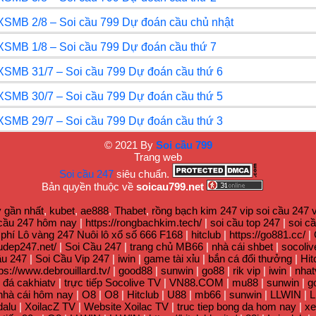
SMB 2/8 – Soi cầu 799 Dự đoán cầu chủ nhật
SMB 1/8 – Soi cầu 799 Dự đoán cầu thứ 7
SMB 31/7 – Soi cầu 799 Dự đoán cầu thứ 6
SMB 30/7 – Soi cầu 799 Dự đoán cầu thứ 5
SMB 29/7 – Soi cầu 799 Dự đoán cầu thứ 3
© 2021 By
Soi cầu 799
Trang web
Soi cầu 247
siêu chuẩn.
Bản quyền thuộc về
soicau799.net
 gần nhất
,
kubet
,
ae888
,
Thabet
,
rồng bạch kim 247 vip
soi cầu 247 v
 cầu 247 hôm nay
|
https://rongbachkim.tech/
|
soi cầu top 247
|
soi c
phí
Lô vàng 247
Nuôi lô
xổ số 666
F168
|
hitclub
|
https://go881.cc/
|
audep247.net/
|
Soi Cầu 247
|
trang chủ MB66
|
nhà cái shbet
|
socoliv
ầu 247
|
Soi Cầu Vip 247
|
iwin
|
game tài xỉu
|
bắn cá đổi thưởng
|
Hit
ps://www.debrouillard.tv/
|
good88
|
sunwin
|
go88
|
rik vip
|
iwin
|
nhat
 đá cakhiatv
|
trực tiếp Socolive TV
|
VN88.COM
|
mu88
|
sunwin
|
g
nhà cái hôm nay
|
O8
|
O8
|
Hitclub
|
U88
|
mb66
|
sunwin
|
LLWIN
|
L
dalu
|
XoilacZ TV
|
Website Xoilac TV
|
truc tiep bong da hom nay
|
xe