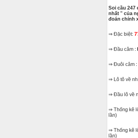
Soi cầu 247 
nhất ” của 
đoán chính 
⇒ Đặc biệt:
7
⇒ Đầu câm :
⇒ Đuôi câm 
⇒ Lô tô về n
⇒ Đầu lô về 
⇒ Thống kê lô
lần)
⇒ Thống kê l
lần)