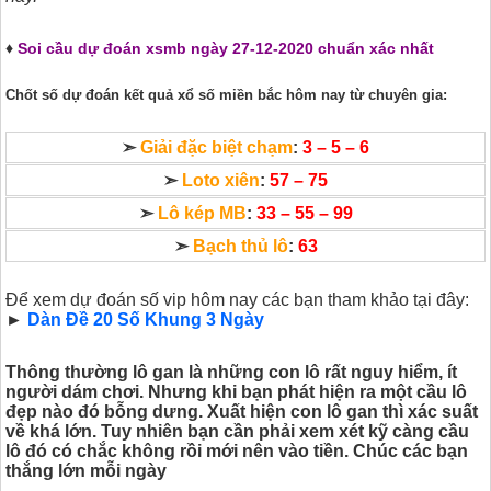
♦
Soi cầu dự đoán xsmb ngày 27-12-2020 chuẩn xác nhất
Chốt số dự đoán kết quả xổ số miền bắc hôm nay từ chuyên gia:
➣
Giải đặc biệt chạm
:
3 – 5 – 6
➣
Loto xiên
:
57 – 75
➣
Lô kép MB
:
33 – 55 – 99
➣
Bạch thủ lô
:
63
Để xem dự đoán số vip hôm nay các bạn tham khảo tại đây:
►
Dàn Đề 20 Số Khung 3 Ngày
Thông thường lô gan là những con lô rất nguy hiểm, ít
người dám chơi. Nhưng khi bạn phát hiện ra một cầu lô
đẹp nào đó bỗng dưng. Xuất hiện con lô gan thì xác suất
về khá lớn. Tuy nhiên bạn cần phải xem xét kỹ càng cầu
lô đó có chắc không rồi mới nên vào tiền. Chúc các bạn
thắng lớn mỗi ngày