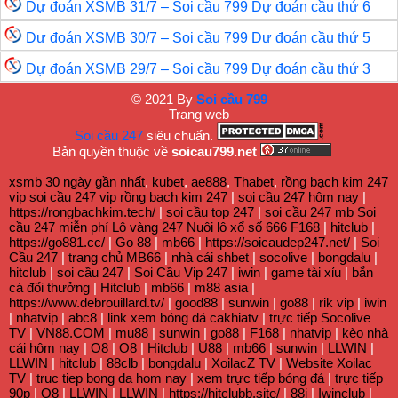
Dự đoán XSMB 31/7 – Soi cầu 799 Dự đoán cầu thứ 6
Dự đoán XSMB 30/7 – Soi cầu 799 Dự đoán cầu thứ 5
Dự đoán XSMB 29/7 – Soi cầu 799 Dự đoán cầu thứ 3
© 2021 By
Soi cầu 799
Trang web
Soi cầu 247
siêu chuẩn.
Bản quyền thuộc về
soicau799.net
xsmb 30 ngày gần nhất
,
kubet
,
ae888
,
Thabet
,
rồng bạch kim 247
vip
soi cầu 247 vip
rồng bạch kim 247
|
soi cầu 247 hôm nay
|
https://rongbachkim.tech/
|
soi cầu top 247
|
soi cầu 247 mb
Soi
cầu 247 miễn phí
Lô vàng 247
Nuôi lô
xổ số 666
F168
|
hitclub
|
https://go881.cc/
|
Go 88
|
mb66
|
https://soicaudep247.net/
|
Soi
Cầu 247
|
trang chủ MB66
|
nhà cái shbet
|
socolive
|
bongdalu
|
hitclub
|
soi cầu 247
|
Soi Cầu Vip 247
|
iwin
|
game tài xỉu
|
bắn
cá đổi thưởng
|
Hitclub
|
mb66
|
m88 asia
|
https://www.debrouillard.tv/
|
good88
|
sunwin
|
go88
|
rik vip
|
iwin
|
nhatvip
|
abc8
|
link xem bóng đá cakhiatv
|
trực tiếp Socolive
TV
|
VN88.COM
|
mu88
|
sunwin
|
go88
|
F168
|
nhatvip
|
kèo nhà
cái hôm nay
|
O8
|
O8
|
Hitclub
|
U88
|
mb66
|
sunwin
|
LLWIN
|
LLWIN
|
hitclub
|
88clb
|
bongdalu
|
XoilacZ TV
|
Website Xoilac
TV
|
truc tiep bong da hom nay
|
xem trực tiếp bóng đá
|
trực tiếp
90p
|
O8
|
LLWIN
|
LLWIN
|
https://hitclubb.site/
|
88i
|
Iwinclub
|