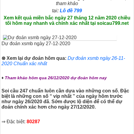
tham khảo
tại
:
Lô đề 799
Xem kết quả miền bắc ngày 27 tháng 12 năm 2020 chiều
tối hôm nay nhanh và chính x
ác nhất tại soicau799.net
Dự đoán xsmb ngày 27-12-2020
⊗ Xem lại dự đoán hôm qua:
Dự đoán xsmb ngày
26
-11-
2020 Chuẩn xác nhất
♦
Tham khảo hôm qua 26/12/2020 dự đoán hôm nay
Soi cầu 247 chuẩn luôn cần dựa vào những con số. Đặc
biệt là những con số “ vip nhất ” của ngày hôm trước
như ngày 26/2020 đã. Sớm được lộ diện để có thể dự
đoán chính xác hơn cho ngày 27/12/2020.
⇒ Đặc biệt:
80287