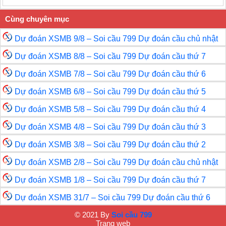
Cùng chuyên mục
Dự đoán XSMB 9/8 – Soi cầu 799 Dự đoán cầu chủ nhật
Dự đoán XSMB 8/8 – Soi cầu 799 Dự đoán cầu thứ 7
Dự đoán XSMB 7/8 – Soi cầu 799 Dự đoán cầu thứ 6
Dự đoán XSMB 6/8 – Soi cầu 799 Dự đoán cầu thứ 5
Dự đoán XSMB 5/8 – Soi cầu 799 Dự đoán cầu thứ 4
Dự đoán XSMB 4/8 – Soi cầu 799 Dự đoán cầu thứ 3
Dự đoán XSMB 3/8 – Soi cầu 799 Dự đoán cầu thứ 2
Dự đoán XSMB 2/8 – Soi cầu 799 Dự đoán cầu chủ nhật
Dự đoán XSMB 1/8 – Soi cầu 799 Dự đoán cầu thứ 7
Dự đoán XSMB 31/7 – Soi cầu 799 Dự đoán cầu thứ 6
© 2021 By
Soi cầu 799
Trang web