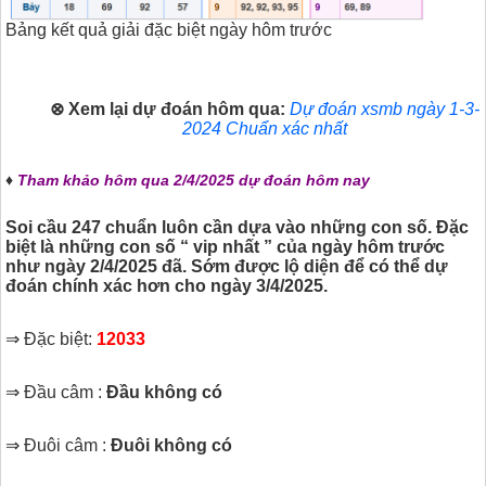
Bảng kết quả giải đặc biệt ngày hôm trước
⊗ Xem lại dự đoán hôm qua:
Dự đoán xsmb ngày 1-3
-
2024 Chuẩn xác nhất
♦
Tham khảo hôm qua 2/4/2025 dự đoán hôm nay
Soi cầu 247 chuẩn luôn cần dựa vào những con số. Đặc
biệt là những con số “ vip nhất ” của ngày hôm trước
như ngày 2/4/2025 đã. Sớm được lộ diện để có thể dự
đoán chính xác hơn cho ngày 3/4/2025.
⇒ Đặc biệt:
12033
⇒ Đầu câm :
Đầu không có
⇒ Đuôi câm :
Đuôi không có