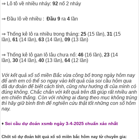
⇒ Lô tô về nhiều nháy:
92
nổ 2 nháy
⇒ Đầu lô về nhiều :
Đầu 9
ra
4
lần
⇒ Thống kê lô ra nhiều trong tháng:
25
(15 lần),
31
(15
lần),
61
(14 lần),
63
(14 lần),
09
(13 lần)
⇒ Thống kê lô gan lô lâu chưa nổ:
46
(16 lần),
23
(14
lần),
30
(14 lần),
40
(13 lần),
64
(12 lần)
Với kết quả xổ số miền Bắc vừa công bố trong ngày hôm nay
để anh em có thể so ngay vào kết quả của soi cầu hôm qua
đã dự đoán để biết cách tính, cũng như hướng đi của mình có
đúng không. Chắc chắn với kết quả trên đã giúp rất nhiều anh
em
chiến thắng. Còn với những ai đang theo mục không trúng
thì hãy giữ bình tĩnh để nghiên cứu thật tốt những con số hôm
nay.
♦
Soi cầu dự đoán xsmb ngày 3-4-2025 chuẩn xác nhất
Chốt số dự đoán kết quả xổ số miền bắc hôm nay từ chuyên gia: