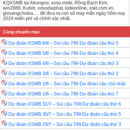
KQXSMB tại Atrungroi, xoso.mobi, Rồng Bạch Kim,
win2888, Kubet, xosodaiphat, lodeonline, xskt.com.vn,
giovangchotso,… để đưa ra con số may mắn ngày hôm nay
2024 miễn phí và chính xác nhất.
Cùng chuyên mục
Dự đoán XSMB 6/8 – Soi cầu 799 Dự đoán cầu thứ 5
Dự đoán XSMB 5/8 – Soi cầu 799 Dự đoán cầu thứ 4
Dự đoán XSMB 4/8 – Soi cầu 799 Dự đoán cầu thứ 3
Dự đoán XSMB 3/8 – Soi cầu 799 Dự đoán cầu thứ 2
Dự đoán XSMB 2/8 – Soi cầu 799 Dự đoán cầu chủ nhật
Dự đoán XSMB 1/8 – Soi cầu 799 Dự đoán cầu thứ 7
Dự đoán XSMB 31/7 – Soi cầu 799 Dự đoán cầu thứ 6
Dự đoán XSMB 30/7 – Soi cầu 799 Dự đoán cầu thứ 5
Dự đoán XSMB 29/7 – Soi cầu 799 Dự đoán cầu thứ 3