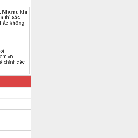
i. Nhưng khi
n thì xác
 chắc không
oi,
com.vn,
à chính xác