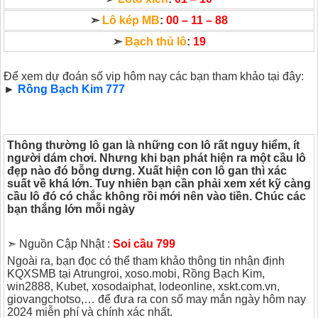
➣
Lô kép MB
:
00 – 11 – 88
➣
Bạch thủ lô
:
19
Để xem dự đoán số vip hôm nay các bạn tham khảo tại đây:
►
Rồng Bạch Kim 777
Thông thường lô gan là những con lô rất nguy hiểm, ít
người dám chơi. Nhưng khi bạn phát hiện ra một cầu lô
đẹp nào đó bỗng dưng. Xuất hiện con lô gan thì xác
suất về khá lớn. Tuy nhiên bạn cần phải xem xét kỹ càng
cầu lô đó có chắc không rồi mới nên vào tiền. Chúc các
bạn thắng lớn mỗi ngày
➣ Nguồn Cập Nhật :
Soi cầu 799
Ngoài ra, bạn đọc có thể tham khảo thông tin nhận định
KQXSMB tại Atrungroi, xoso.mobi, Rồng Bạch Kim,
win2888, Kubet, xosodaiphat, lodeonline, xskt.com.vn,
giovangchotso,… để đưa ra con số may mắn ngày hôm nay
2024 miễn phí và chính xác nhất.