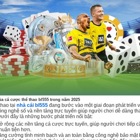
của cá cược thể thao bl555 trong năm 2025
thao tại
nhà cái bl555
đang bước vào một giai đoạn phát triển 
ng nghệ số và nền tảng trực tuyến giúp người chơi dễ dàng th
Dưới đây là những bước phát triển nổi bật:
 rộng các nền tảng cá cược trực tuyến, giúp người chơi tiếp 
huận tiện hơn.
ng cường tính minh bạch và an toàn bằng công nghệ bảo mật h