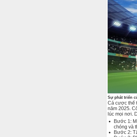
Sự phát triển 
Cá cược thể 
năm 2025. Cô
lúc mọi nơi. 
Bước 1: Mở
chóng và t
Bước 2: Tă