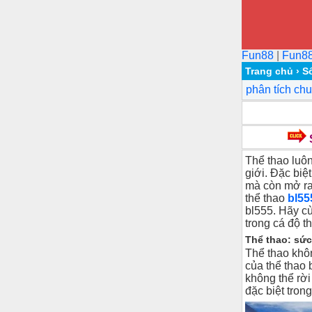
Fun88
|
Fun8
Trang chủ
›
S
phân tích ch
Thể thao luôn
giới. Đặc biệ
mà còn mở ra 
thể thao
bl55
bl555. Hãy c
trong cá độ t
Thể thao: sức
Thể thao khô
của thể thao 
không thể rờ
đặc biệt tron