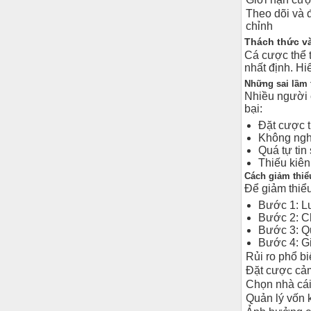
Theo dõi và 
chỉnh
Thách thức và
Cá cược thể 
nhất định. Hi
Những sai lầm 
Nhiều người 
bại:
Đặt cược t
Không nghi
Quá tự tin
Thiếu kiên
Cách giảm thiểu
Để giảm thiểu
Bước 1: Lu
Bước 2: Ch
Bước 3: Qu
Bước 4: Gi
Rủi ro phổ b
Đặt cược cảm
Chọn nhà cái
Quản lý vốn