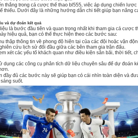
n thắng trong cá cược thể thao bl555, việc áp dụng chiến lược 
ể thiếu. Dưới đây là những hướng dẫn chi tiết giúp bạn nâng c
ệu và dự đoán kết quả
liệu là bước đầu tiên và quan trọng nhất khi tham gia cá cược t
ày hiệu quả, bạn có thể thực hiện theo các bước sau:
u thập thông tin về phong độ hiện tại của các đội hoặc vận độn
hiên cứu lịch sử đối đầu giữa các bên tham gia trận đấu.
m xét các yếu tố khách quan như điều kiện sân bãi, thời tiết, c
 dụng các công cụ phân tích dữ liệu chuyên sâu để dự đoán k
hơn.
n đầy đủ các bước này sẽ giúp bạn có cái nhìn toàn diện và đư
 sáng suốt.