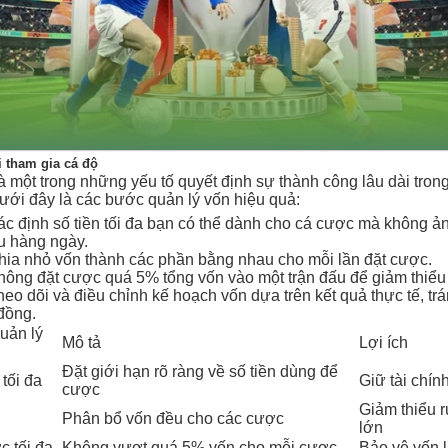
i tham gia cá độ
à một trong những yếu tố quyết định sự thành công lâu dài tron
ưới đây là các bước quản lý vốn hiệu quả:
c định số tiền tối đa bạn có thể dành cho cá cược mà không 
êu hàng ngày.
ia nhỏ vốn thành các phần bằng nhau cho mỗi lần đặt cược.
ông đặt cược quá 5% tổng vốn vào một trận đấu để giảm thiểu r
eo dõi và điều chỉnh kế hoạch vốn dựa trên kết quả thực tế, trá
đồng.
uản lý
Mô tả
Lợi ích
Đặt giới hạn rõ ràng về số tiền dùng để
tối đa
Giữ tài chín
cược
Giảm thiểu rủ
n
Phân bổ vốn đều cho các cược
lớn
c tối đa
Không vượt quá 5% vốn cho mỗi cược
Bảo vệ vốn l