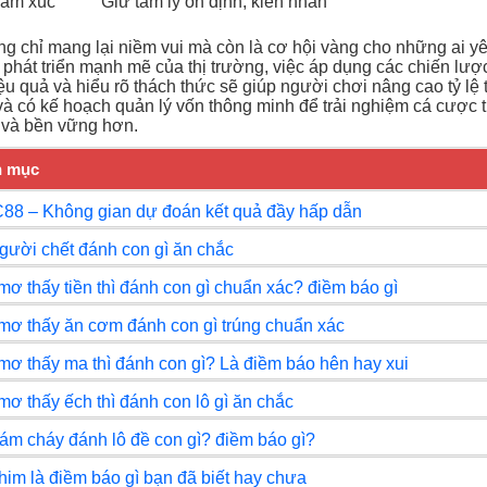
ảm xúc
Giữ tâm lý ổn định, kiên nhẫn
g chỉ mang lại niềm vui mà còn là cơ hội vàng cho những ai yê
phát triển mạnh mẽ của thị trường, việc áp dụng các chiến lượ
ệu quả và hiểu rõ thách thức sẽ giúp người chơi nâng cao tỷ lệ
 và có kế hoạch quản lý vốn thông minh để trải nghiệm cá cược 
ị và bền vững hơn.
n mục
C88 – Không gian dự đoán kết quả đầy hấp dẫn
gười chết đánh con gì ăn chắc
ơ thấy tiền thì đánh con gì chuẩn xác? điềm báo gì
ơ thấy ăn cơm đánh con gì trúng chuẩn xác
ơ thấy ma thì đánh con gì? Là điềm báo hên hay xui
ơ thấy ếch thì đánh con lô gì ăn chắc
ám cháy đánh lô đề con gì? điềm báo gì?
him là điềm báo gì bạn đã biết hay chưa