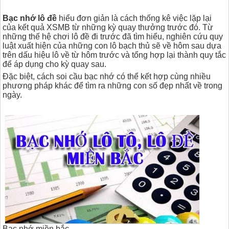
Bạc nhớ lô đề
hiểu đơn giản là cách thống kê việc lặp lại
của kết quả XSMB từ những kỳ quay thưởng trước đó. Từ
những thế hệ chơi lô đề đi trước đã tìm hiểu, nghiên cứu quy
luật xuất hiện của những con lô bạch thủ sẽ về hôm sau dựa
trên dấu hiệu lô về từ hôm trước và tổng hợp lại thành quy tắc
để áp dụng cho kỳ quay sau.
Đặc biệt, cách soi cầu bạc nhớ có thể kết hợp cùng nhiều
phương pháp khác để tìm ra những con số đẹp nhất về trong
ngày.
Bạc nhớ miền bắc