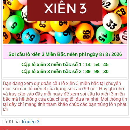
Soi cầu lô xiên 3 Miền Bắc miễn phí ngày 8 / 8 / 2026
Cặp lô xiên 3 miền bắc số 1 : 14 - 54 - 45
Cặp lô xiên 3 miền bắc số 2 : 89 - 98 - 30
Bạn đang xem dự đoán cầu lô xiên 3 miền bắc tại chuyên
mục soi cầu lô xiên 3 của trang soicau799.net. Hãy ghi nhớ
và truy cập vào đây mỗi ngày để xem soi cầu lô xiên 3 miền
bắc mà hệ thống của của chúng tôi đưa ra nhé, Mọi thông tin
tại đây chỉ mang tính tham khảo chúc các bạn trúng lớn phát
tài
Từ Khóa:
lô xiên 3