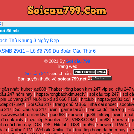
8
|
uôi đề mb
Bạch Thủ Khung 3 Ngày Đẹp
XSMB 29/11 – Lô đề 799 Dự đoán Cầu Thứ 6
© 2021 By
Soi cầu 799
Trang web
Soi cầu 247
siêu chuẩn.
Bản quyền thuộc về
soicau799.net
 gần nhất
,
kubet
,
ae888
,
Thabet
,
rồng bạch kim 247 vip
soi cầu 247 v
 cầu 247 hôm nay
|
https://rongbachkim.tech/
|
soi cầu top 247
|
soi c
phí
Lô vàng 247
Nuôi lô
xổ số 666
F168
|
hitclub
|
https://go881.cc/
|
audep247.net/
|
Soi Cầu 247
|
trang chủ MB66
|
nhà cái shbet
|
socoliv
ầu 247
|
Soi Cầu Vip 247
|
iwin
|
game tài xỉu
|
bắn cá đổi thưởng
|
Hit
ps://www.debrouillard.tv/
|
good88
|
sunwin
|
go88
|
rik vip
|
iwin
|
nhat
 đá cakhiatv
|
trực tiếp Socolive TV
|
VN88.COM
|
mu88
|
sunwin
|
g
nhà cái hôm nay
|
O8
|
O8
|
Hitclub
|
U88
|
mb66
|
sunwin
|
LLWIN
|
L
dalu
|
XoilacZ TV
|
Website Xoilac TV
|
truc tiep bong da hom nay
|
xe