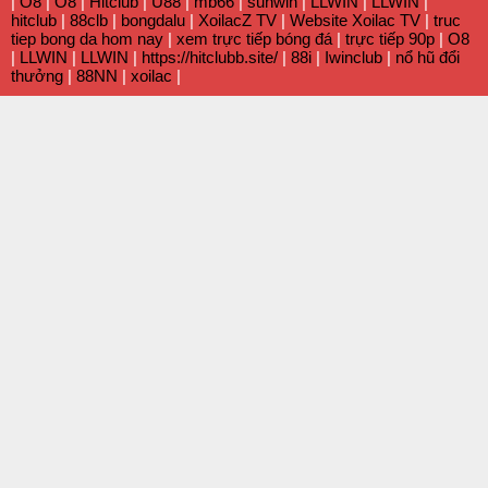
|
O8
|
O8
|
Hitclub
|
U88
|
mb66
|
sunwin
|
LLWIN
|
LLWIN
|
hitclub
|
88clb
|
bongdalu
|
XoilacZ TV
|
Website Xoilac TV
|
truc
tiep bong da hom nay
|
xem trực tiếp bóng đá
|
trực tiếp 90p
|
O8
|
LLWIN
|
LLWIN
|
https://hitclubb.site/
|
88i
|
Iwinclub
|
nổ hũ đổi
thưởng
|
88NN
|
xoilac
|