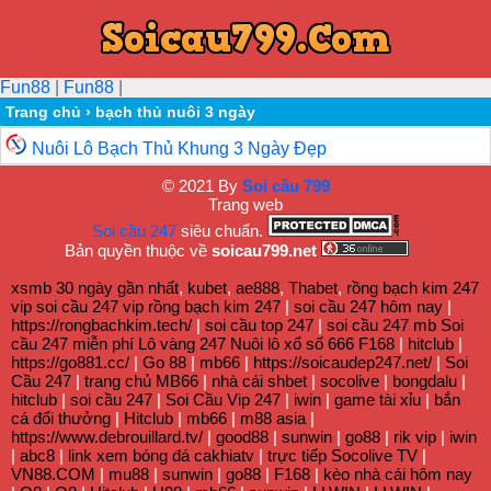
Fun88
|
Fun88
|
Trang chủ
›
bạch thủ nuôi 3 ngày
Nuôi Lô Bạch Thủ Khung 3 Ngày Đẹp
© 2021 By
Soi cầu 799
Trang web
Soi cầu 247
siêu chuẩn.
Bản quyền thuộc về
soicau799.net
xsmb 30 ngày gần nhất
,
kubet
,
ae888
,
Thabet
,
rồng bạch kim 247
vip
soi cầu 247 vip
rồng bạch kim 247
|
soi cầu 247 hôm nay
|
https://rongbachkim.tech/
|
soi cầu top 247
|
soi cầu 247 mb
Soi
cầu 247 miễn phí
Lô vàng 247
Nuôi lô
xổ số 666
F168
|
hitclub
|
https://go881.cc/
|
Go 88
|
mb66
|
https://soicaudep247.net/
|
Soi
Cầu 247
|
trang chủ MB66
|
nhà cái shbet
|
socolive
|
bongdalu
|
hitclub
|
soi cầu 247
|
Soi Cầu Vip 247
|
iwin
|
game tài xỉu
|
bắn
cá đổi thưởng
|
Hitclub
|
mb66
|
m88 asia
|
https://www.debrouillard.tv/
|
good88
|
sunwin
|
go88
|
rik vip
|
iwin
|
abc8
|
link xem bóng đá cakhiatv
|
trực tiếp Socolive TV
|
VN88.COM
|
mu88
|
sunwin
|
go88
|
F168
|
kèo nhà cái hôm nay